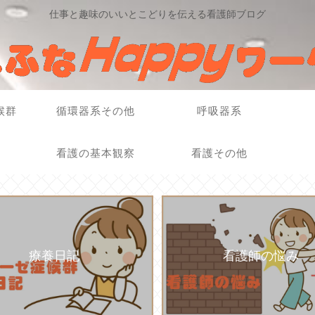
仕事と趣味のいいとこどりを伝える看護師ブログ
候群
循環器系その他
呼吸器系
看護の基本観察
看護その他
療養日記
看護師の悩み