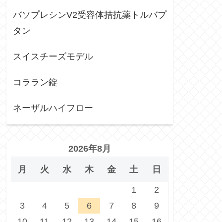
バソプレシンV2受容体拮抗薬トルバプ
タン
スイスチーズモデル
コララン錠
ネーザルハイフロー
2026年8月
月
火
水
木
金
土
日
1
2
3
4
5
6
7
8
9
10
11
12
13
14
15
16