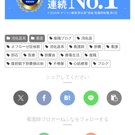
消化器系
看護
復職ブログ
消化器
ネフローゼ症候群
消化器系
看護師
胆嚢
看護
胆石
医療
胆嚢炎
療養生活
復職
腹腔鏡下胆嚢摘出術
不整脈
心筋梗塞
ブログ
シェアしてください
看護師ブロガーねふなをフォローする