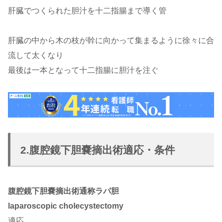
肝臓でつくられた胆汁を十二指腸まで導く管
肝臓の中から木の枝が幹に向かって集まるように徐々に合
流して太くなり
最後は一本となって十二指腸に胆汁を注ぐ
2.腹腔鏡下胆嚢摘出術適応・条件
腹腔鏡下胆嚢摘出術通称ラパ胆
laparoscopic cholecystectomy
適応