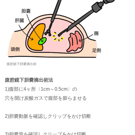
腹腔鏡下胆嚢摘出術
腹腔鏡下胆嚢摘出術法
1)腹部に4ヶ所〈1cm～0.5cm〉の
穴を開け炭酸ガスで腹部を膨らませる
2)胆嚢動脈を確認しクリップをかけ切断
3)胆嚢管を確認しクリップをかけ切断