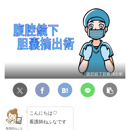
腹腔鏡下胆嚢摘出術
こんにちは♡
看護師ねふなです
看護師ねふな