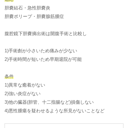
胆嚢結石・急性胆嚢炎
胆嚢ポリープ・胆嚢腺筋腫症
腹腔鏡下胆嚢摘出術は開腹手術と比較し
1)手術創が小さいため痛みが少ない
2)手術時間が短いため早期退院が可能
条件
1)異常な癒着がない
2)強い炎症がない
3)他の臓器(胆管、十二指腸など)損傷しない
4)悪性腫瘍を疑わせるような所見がないことなど