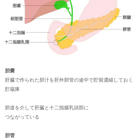
胆嚢
肝臓で作られた胆汁を肝外胆管の途中で貯留濃縮しておく
貯蔵庫
胆道を介して肝臓と十二指腸乳頭部に
つながっている
胆管