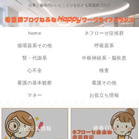
仕事と趣味のいいとこどりを伝える看護師ブログ
home
ネフローゼ症候群
循環器系その他
呼吸器系
腎・代謝系
中枢神経系・脳疾患
心不全
検査
看護の基本観察
看護その他
マネー
お役立ち情報
お役立ち情報
療養日記