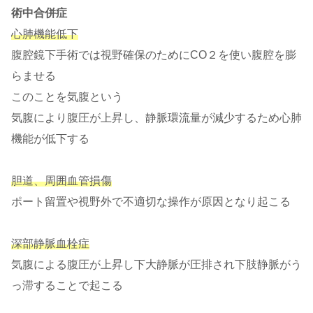
術中合併症
心肺機能低下
腹腔鏡下手術では視野確保のためにCO２を使い腹腔を膨
らませる
このことを気腹という
気腹により腹圧が上昇し、静脈環流量が減少するため心肺
機能が低下する
胆道、周囲血管損傷
ポート留置や視野外で不適切な操作が原因となり起こる
深部静脈血栓症
気腹による腹圧が上昇し下大静脈が圧排され下肢静脈がう
っ滞することで起こる