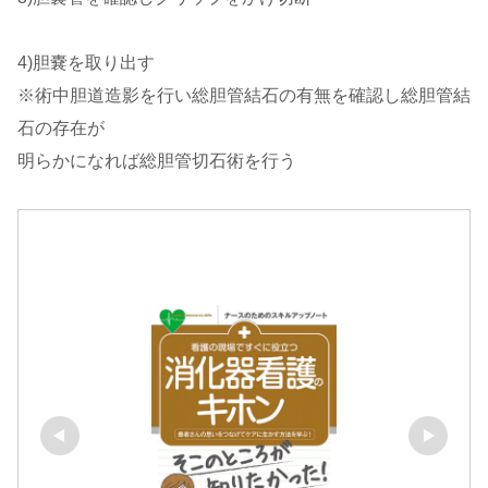
4)胆嚢を取り出す
※術中胆道造影を行い総胆管結石の有無を確認し総胆管結
石の存在が
明らかになれば総胆管切石術を行う