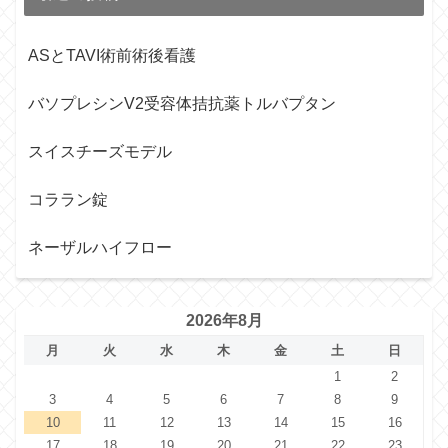
ASとTAVI術前術後看護
バソプレシンV2受容体拮抗薬トルバプタン
スイスチーズモデル
コララン錠
ネーザルハイフロー
2026年8月
月
火
水
木
金
土
日
1
2
3
4
5
6
7
8
9
10
11
12
13
14
15
16
17
18
19
20
21
22
23