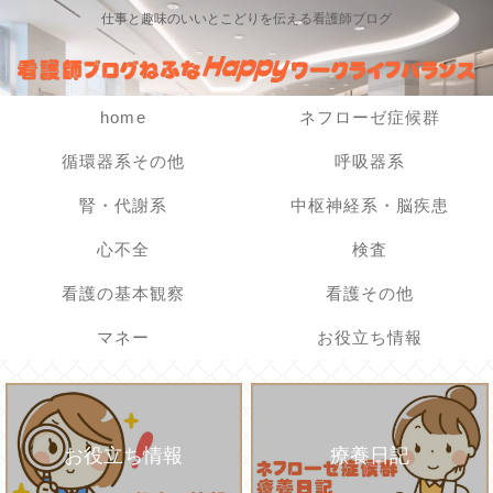
仕事と趣味のいいとこどりを伝える看護師ブログ
home
ネフローゼ症候群
循環器系その他
呼吸器系
腎・代謝系
中枢神経系・脳疾患
心不全
検査
看護の基本観察
看護その他
マネー
お役立ち情報
お役立ち情報
療養日記