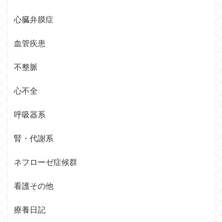
心臓弁膜症
血管疾患
不整脈
心不全
呼吸器系
腎・代謝系
ネフローゼ症候群
看護その他
療養日記