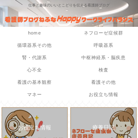
仕事と趣味のいいとこどりを伝える看護師ブログ
home
ネフローゼ症候群
循環器系その他
呼吸器系
腎・代謝系
中枢神経系・脳疾患
心不全
検査
看護の基本観察
看護その他
マネー
お役立ち情報
お役立ち情報
療養日記