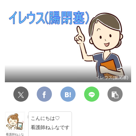
イレウス(腸閉塞)
こんにちは♡
看護師ねふなです
看護師ねふな