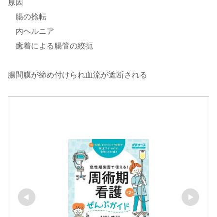
原因
腸の捻転
内ヘルニア
癒着による腸管の絞扼
腸間膜が締め付けられ血流が遮断される