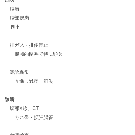
腹痛
腹部膨満
嘔吐
排ガス・排便停止
機械的閉塞で特に顕著
聴診異常
亢進→減弱→消失
診断
腹部X線、CT
ガス像・拡張腸管