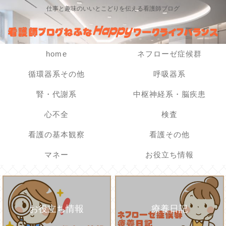
仕事と趣味のいいとこどりを伝える看護師ブログ
home
ネフローゼ症候群
循環器系その他
呼吸器系
腎・代謝系
中枢神経系・脳疾患
心不全
検査
看護の基本観察
看護その他
マネー
お役立ち情報
お役立ち情報
療養日記