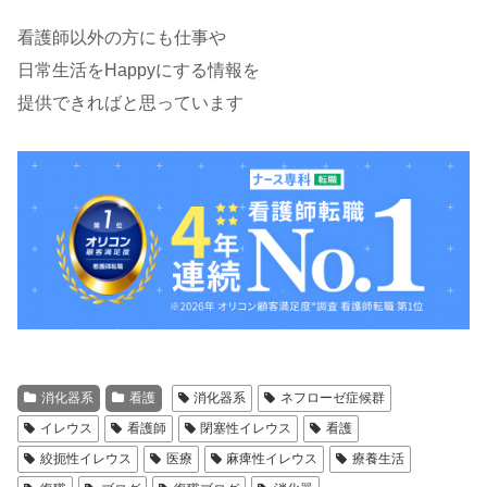
看護師以外の方にも仕事や
日常生活をHappyにする情報を
提供できればと思っています
消化器系
看護
消化器系
ネフローゼ症候群
イレウス
看護師
閉塞性イレウス
看護
絞扼性イレウス
医療
麻痺性イレウス
療養生活