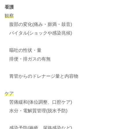
看護
観察
腹部の変化(痛み・膨満・鼓音)
バイタル(ショックや感染兆候)
嘔吐の性状・量
排便・排ガスの有無
胃管からのドレナージ量と内容物
ケア
苦痛緩和(体位調整、口腔ケア)
水分・電解質管理(脱水予防)
感染予防(褥瘡、尿路感染など)