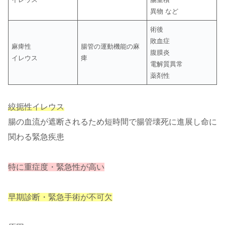
異物 など
術後
敗血症
麻痺性
腸管の運動機能の麻
腹膜炎
イレウス
痺
電解質異常
薬剤性
絞扼性イレウス
腸の血流が遮断されるため短時間で腸管壊死に進展し命に
関わる緊急疾患
特に重症度・緊急性が高い
早期診断・緊急手術が不可欠