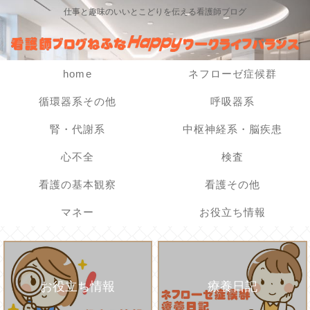
仕事と趣味のいいとこどりを伝える看護師ブログ
home
ネフローゼ症候群
循環器系その他
呼吸器系
腎・代謝系
中枢神経系・脳疾患
心不全
検査
看護の基本観察
看護その他
マネー
お役立ち情報
お役立ち情報
療養日記