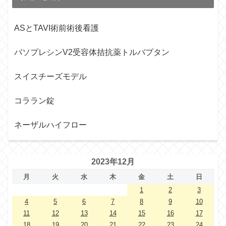
ASとTAVI術前術後看護
バソプレシンV2受容体拮抗薬トルバプタン
スイスチーズモデル
コララン錠
ネーザルハイフロー
2023年12月
月
火
水
木
金
土
日
1
2
3
4
5
6
7
8
9
10
11
12
13
14
15
16
17
18
19
20
21
22
23
24