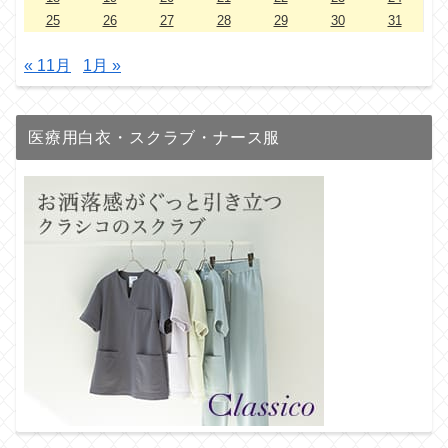
25
26
27
28
29
30
31
« 11月
1月 »
医療用白衣・スクラブ・ナース服