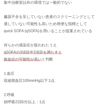
集中治療室以外の環境では一般的でない
臓器不全を呈していない患者のスクリーニングとして
適していない可能性も高いため簡便な指標として
quick SOFA (qSOFA)を用いることが提案されている
何らかの感染症が疑われたうえ
qSOFAの3項目中2項目を満たすと
敗血症の可能性が高い
と判断
1.血圧
収縮期血圧100mmHg以下:1点
2.呼吸
頻呼吸22回/分以上：1点