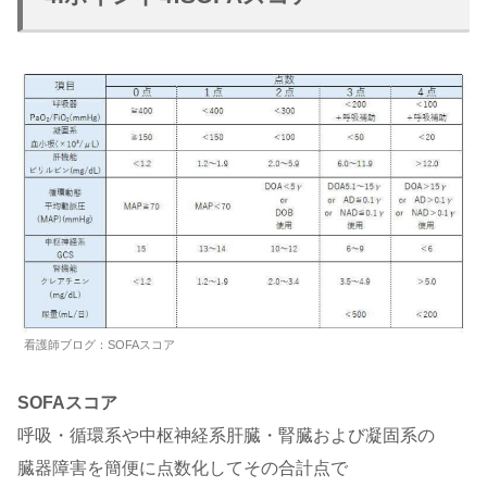
看護師ブログ：SOFAスコア
SOFAスコア
呼吸・循環系や中枢神経系肝臓・腎臓および凝固系の
臓器障害を簡便に点数化してその合計点で