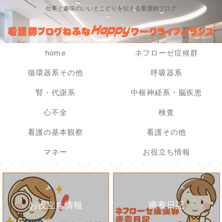
仕事と趣味のいいとこどりを伝える看護師ブログ
home
ネフローゼ症候群
循環器系その他
呼吸器系
腎・代謝系
中枢神経系・脳疾患
心不全
検査
看護の基本観察
看護その他
マネー
お役立ち情報
お役立ち情報
療養日記