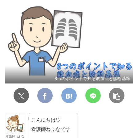
6つのポイントで知る敗血症と診断基準
こんにちは♡
看護師ねふなです
看護師ねふな