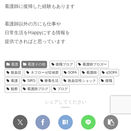
看護師に復帰した経験もあります
看護師以外の方にも仕事や
日常生活をHappyにする情報を
提供できればと思っています
看護
看護その他
復職ブログ
看護師ブロガー
敗血症
ネフローゼ症候群
SOFA
看護師
qSOFA
看護
SIRS
療養生活
敗血症性ショック
復職
観察
看護師ブログ
ブログ
シェアしてください