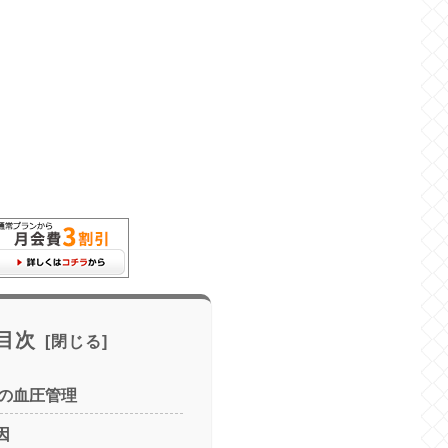
目次
の血圧管理
因