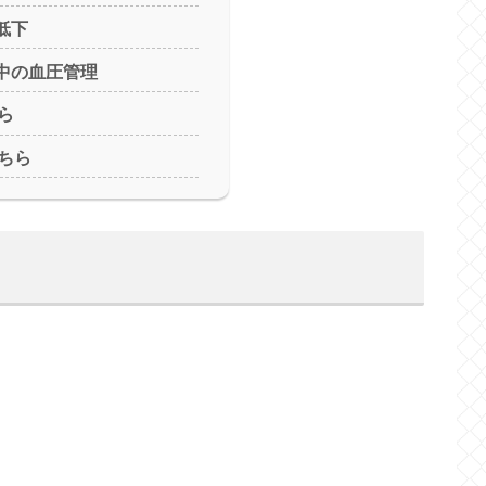
低下
法中の血圧管理
ら
ちら