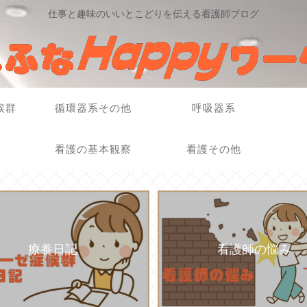
仕事と趣味のいいとこどりを伝える看護師ブログ
候群
循環器系その他
呼吸器系
看護の基本観察
看護その他
療養日記
看護師の悩み