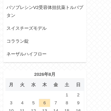
バソプレシンV2受容体拮抗薬トルバプ
タン
スイスチーズモデル
コララン錠
ネーザルハイフロー
2026年8月
月
火
水
木
金
土
日
1
2
3
4
5
6
7
8
9
10
11
12
13
14
15
16