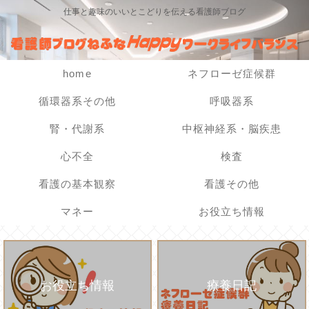
仕事と趣味のいいとこどりを伝える看護師ブログ
home
ネフローゼ症候群
循環器系その他
呼吸器系
腎・代謝系
中枢神経系・脳疾患
心不全
検査
看護の基本観察
看護その他
マネー
お役立ち情報
お役立ち情報
療養日記