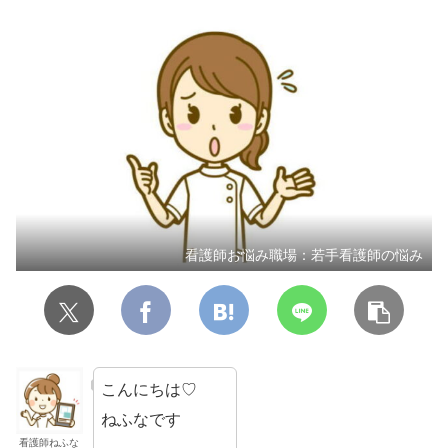
看護師お悩み職場：若手看護師の悩み
こんにちは♡
ねふなです
看護師ねふな