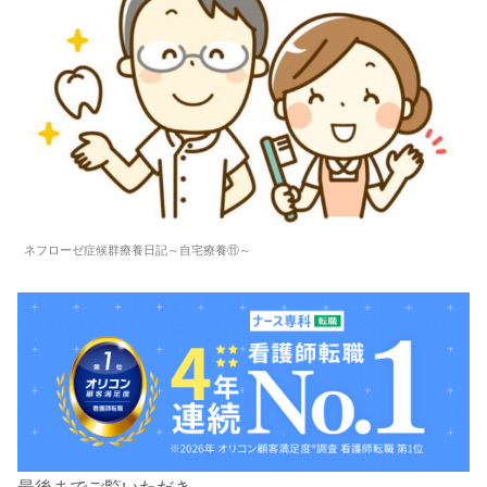
ネフローゼ症候群療養日記～自宅療養⑪～