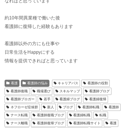
なればと思っています
約10年間異業種で働いた後
看護師に復帰した経験もあります
看護師以外の方にも仕事や
日常生活をHappyにする
情報を提供できればと思っています
看護
看護師の悩み
キャリアパス
看護師の役割
看護師復職
職場選び
スキルマップ
看護師ブログ
看護師ブロガー
若手
看護婦ブログ
看護婦復帰
ネフローゼ症候群
新人
ブログ
看護師転職
看護師
ナース転職
看護師復職ブログ
看護婦転職
転職
ナース離職
看護師復帰ブログ
看護師転職サイト
看護