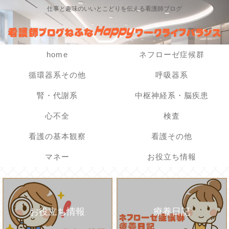
仕事と趣味のいいとこどりを伝える看護師ブログ
home
ネフローゼ症候群
循環器系その他
呼吸器系
腎・代謝系
中枢神経系・脳疾患
心不全
検査
看護の基本観察
看護その他
マネー
お役立ち情報
お役立ち情報
療養日記