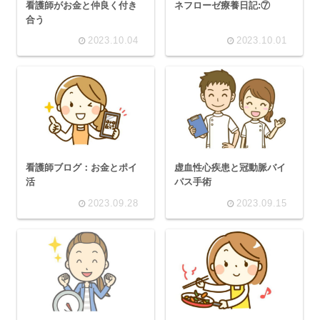
看護師がお金と仲良く付き
ネフローゼ療養日記:⑦
合う
2023.10.04
2023.10.01
看護師ブログ：お金とポイ
虚血性心疾患と冠動脈バイ
活
パス手術
2023.09.28
2023.09.15