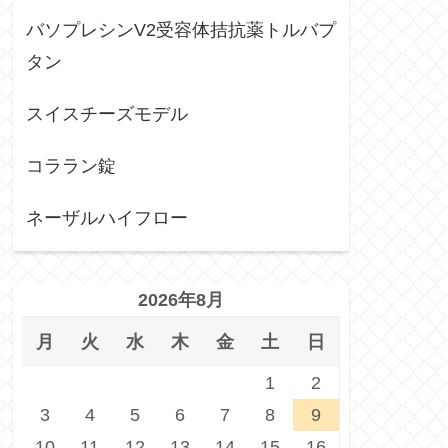
バソプレシンV2受容体拮抗薬トルバプ
タン
スイスチーズモデル
コララン錠
ネーザルハイフロー
2026年8月
月
火
水
木
金
土
日
1
2
3
4
5
6
7
8
9
10
11
12
13
14
15
16