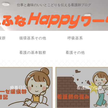
仕事と趣味のいいとこどりを伝える看護師ブログ
候群
循環器系その他
呼吸器系
看護の基本観察
看護その他
療養日記
看護師の悩み