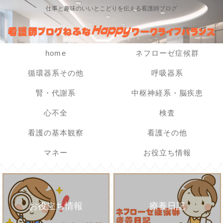
仕事と趣味のいいとこどりを伝える看護師ブログ
home
ネフローゼ症候群
循環器系その他
呼吸器系
腎・代謝系
中枢神経系・脳疾患
心不全
検査
看護の基本観察
看護その他
マネー
お役立ち情報
お役立ち情報
療養日記