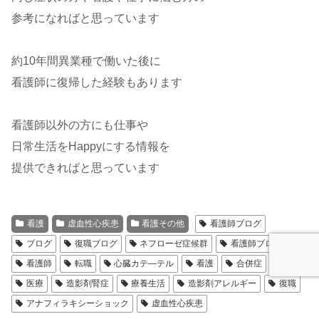
参考になればと思っています
約10年間異業種で働いた後に
看護師に復帰した経験もあります
看護師以外の方にも仕事や
日常生活をHappyにする情報を
提供できればと思っています
看護
虚血性心疾患
看護その他
看護師ブログ
ブログ
復職ブログ
ネフローゼ症候群
看護師ブロガー
看護師
転職
心臓カテ―テル
看護
合併症
医療
造影剤腎症
療養生活
造影剤アレルギー
復職
アナフィラキシーショック
虚血性心疾患