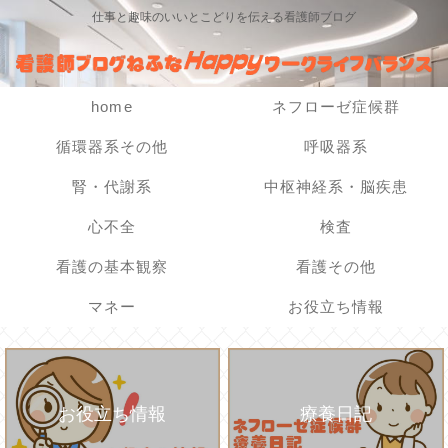
仕事と趣味のいいとこどりを伝える看護師ブログ
home
ネフローゼ症候群
循環器系その他
呼吸器系
腎・代謝系
中枢神経系・脳疾患
心不全
検査
看護の基本観察
看護その他
マネー
お役立ち情報
お役立ち情報
療養日記