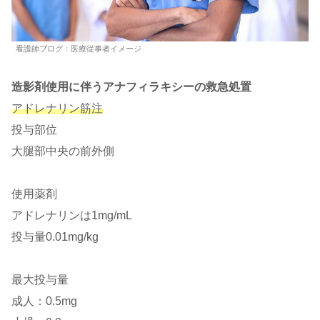
看護師ブログ：医療従事者イメージ
造影剤使用に伴うアナフィラキシーの救急処置
アドレナリン筋注
投与部位
大腿部中央の前外側
使用薬剤
アドレナリンは1mg/mL
投与量0.01mg/kg
最大投与量
成人：0.5mg