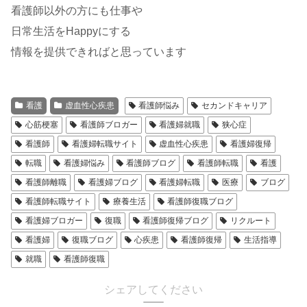
看護師以外の方にも仕事や
日常生活をHappyにする
情報を提供できればと思っています
看護
虚血性心疾患
看護師悩み
セカンドキャリア
心筋梗塞
看護師ブロガー
看護婦就職
狭心症
看護師
看護婦転職サイト
虚血性心疾患
看護婦復帰
転職
看護婦悩み
看護師ブログ
看護師転職
看護
看護師離職
看護婦ブログ
看護婦転職
医療
ブログ
看護師転職サイト
療養生活
看護師復職ブログ
看護婦ブロガー
復職
看護師復帰ブログ
リクルート
看護婦
復職ブログ
心疾患
看護師復帰
生活指導
就職
看護師復職
シェアしてください