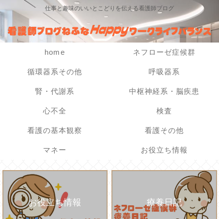
仕事と趣味のいいとこどりを伝える看護師ブログ
home
ネフローゼ症候群
循環器系その他
呼吸器系
腎・代謝系
中枢神経系・脳疾患
心不全
検査
看護の基本観察
看護その他
マネー
お役立ち情報
お役立ち情報
療養日記