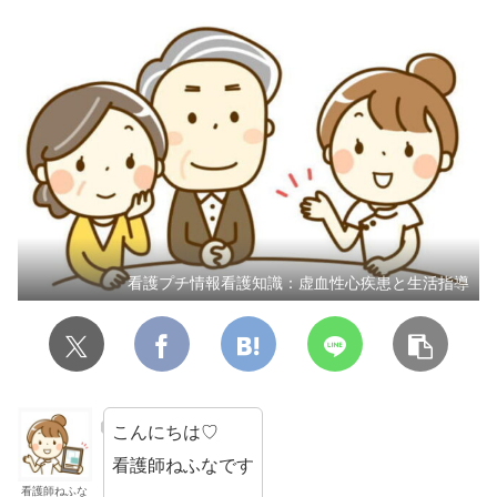
看護プチ情報看護知識：虚血性心疾患と生活指導
こんにちは♡
看護師ねふなです
看護師ねふな