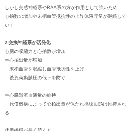
しかし交感神経系やRAA系の方が作用として強いため
心拍数の増加や末梢血管抵抗性の上昇体液貯留が継続して
いく
2.交換神経系が活発化
心臓の収縮力と心拍数が増加
⇒心拍出量が増加
末梢血管を収縮し血管抵抗性を上げ
後負荷動脈圧の低下を防ぐ
⇒心臓還流血液量の維持
代償機構によって心拍出量が保たれ循環動態は維持され
る
代償機構が長く続くと