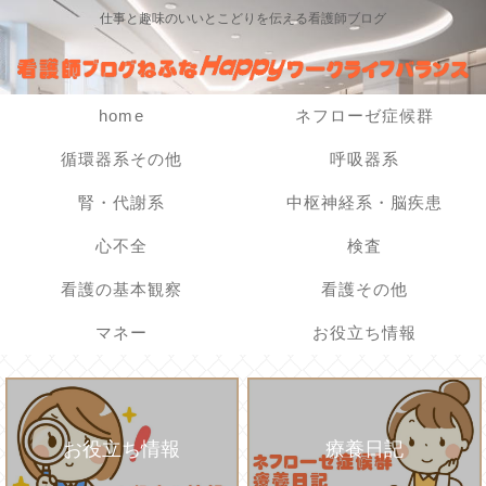
仕事と趣味のいいとこどりを伝える看護師ブログ
home
ネフローゼ症候群
循環器系その他
呼吸器系
腎・代謝系
中枢神経系・脳疾患
心不全
検査
看護の基本観察
看護その他
マネー
お役立ち情報
お役立ち情報
療養日記