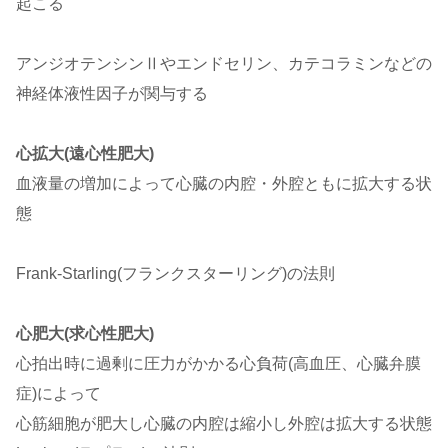
起こる
アンジオテンシンⅡやエンドセリン、カテコラミンなどの
神経体液性因子が関与する
心拡大(遠心性肥大)
血液量の増加によって心臓の内腔・外腔ともに拡大する状
態
Frank-Starling(フランクスターリング)の法則
心肥大(求心性肥大)
心拍出時に過剰に圧力がかかる心負荷(高血圧、心臓弁膜
症)によって
心筋細胞が肥大し心臓の内腔は縮小し外腔は拡大する状態