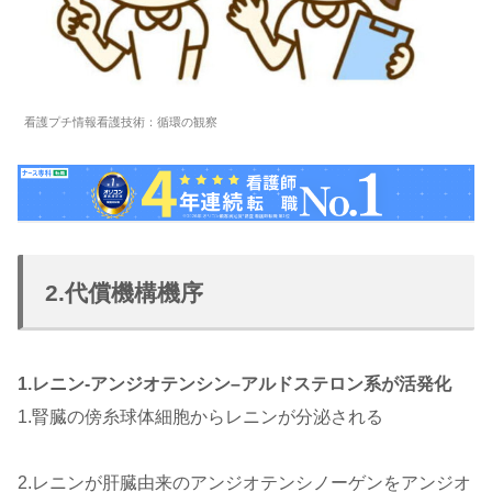
看護プチ情報看護技術：循環の観察
2.代償機構機序
1.レニン-アンジオテンシン
–
アルドステロン系が活発化
1.腎臓の傍糸球体細胞からレニンが分泌される
2.レニンが肝臓由来のアンジオテンシノーゲンをアンジオ