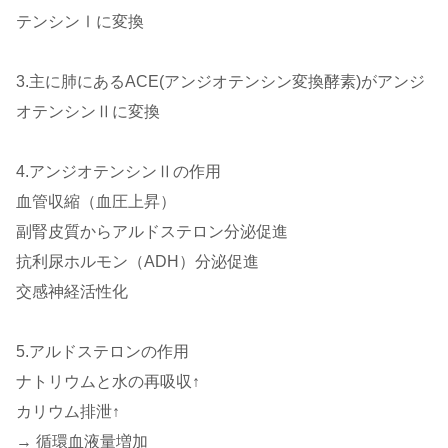
テンシンⅠに変換
3.主に肺にあるACE(アンジオテンシン変換酵素)がアンジ
オテンシンⅡに変換
4.アンジオテンシンⅡの作用
血管収縮（血圧上昇）
副腎皮質からアルドステロン分泌促進
抗利尿ホルモン（ADH）分泌促進
交感神経活性化
5.アルドステロンの作用
ナトリウムと水の再吸収↑
カリウム排泄↑
→ 循環血液量増加