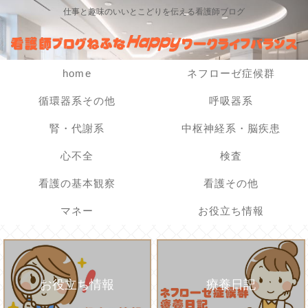
仕事と趣味のいいとこどりを伝える看護師ブログ
home
ネフローゼ症候群
循環器系その他
呼吸器系
腎・代謝系
中枢神経系・脳疾患
心不全
検査
看護の基本観察
看護その他
マネー
お役立ち情報
お役立ち情報
療養日記