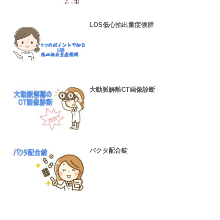
LOS低心拍出量症候群
大動脈解離CT画像診断
バクタ配合錠