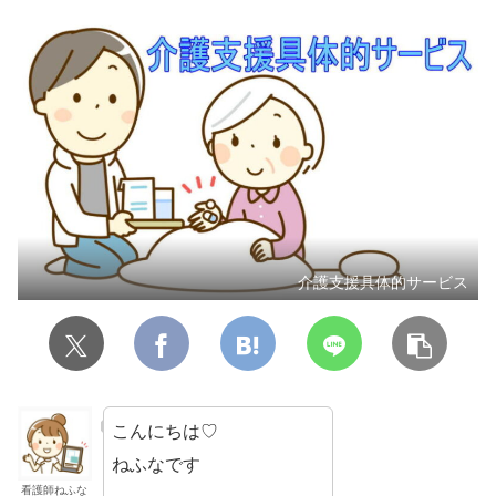
介護支援具体的サービス
こんにちは♡
ねふなです
看護師ねふな