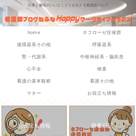
仕事と趣味のいいとこどりを伝える看護師ブログ
home
ネフローゼ症候群
循環器系その他
呼吸器系
腎・代謝系
中枢神経系・脳疾患
心不全
検査
看護の基本観察
看護その他
マネー
お役立ち情報
お役立ち情報
療養日記