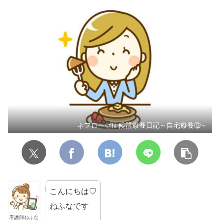
ネフローゼ症候群療養日記～自宅療養⑬～
こんにちは♡
ねふなです
看護師ねふな