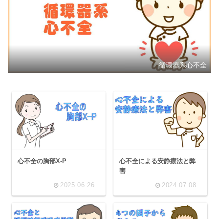
循環器系心不全
心不全の胸部X-P
心不全による安静療法と弊
害
2025.06.26
2024.07.08