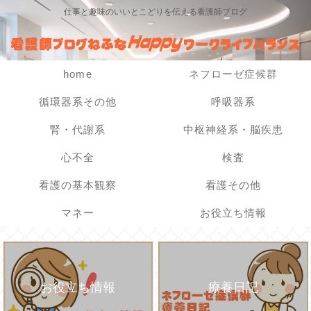
仕事と趣味のいいとこどりを伝える看護師ブログ
home
ネフローゼ症候群
循環器系その他
呼吸器系
腎・代謝系
中枢神経系・脳疾患
心不全
検査
看護の基本観察
看護その他
マネー
お役立ち情報
お役立ち情報
療養日記