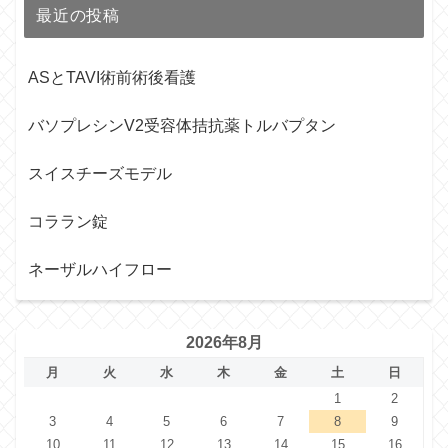
最近の投稿
ASとTAVI術前術後看護
バソプレシンV2受容体拮抗薬トルバプタン
スイスチーズモデル
コララン錠
ネーザルハイフロー
2026年8月
月
火
水
木
金
土
日
1
2
3
4
5
6
7
8
9
10
11
12
13
14
15
16