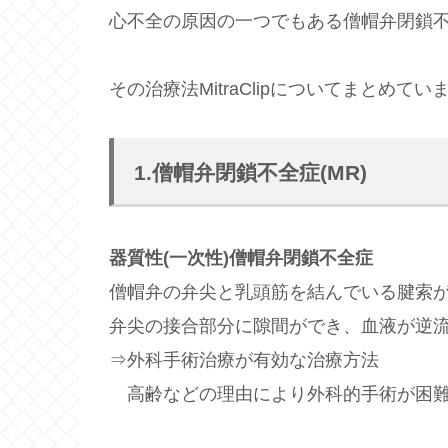
心不全の原因の一つでもある僧帽弁閉鎖
その治療法MitraClipについてまとめてい
1.僧帽弁閉鎖不全症(MR)
器質性(一次性)僧帽弁閉鎖不全症
僧帽弁の弁尖と乳頭筋を結んでいる腱索
弁尖の接合部分に隙間ができ、血液が逆
⇒外科手術治療が有効な治療方法
高齢などの理由により外科的手術が困難な方な