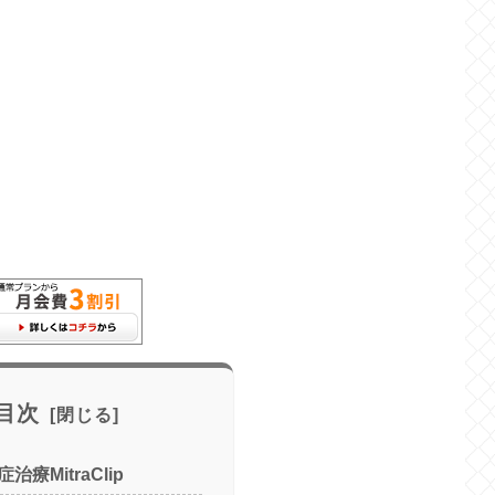
目次
療MitraClip