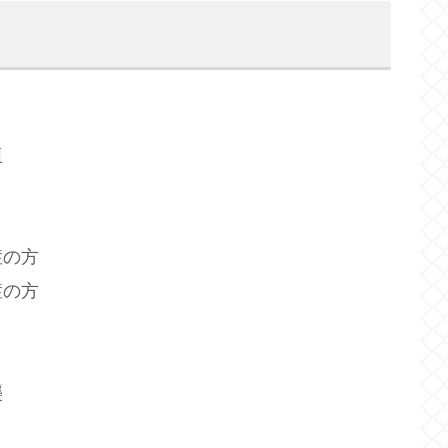
復
症の方
症の方
襲