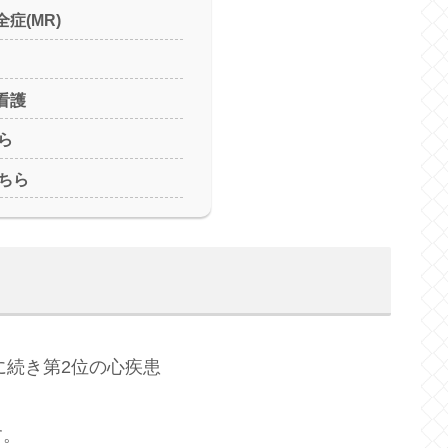
症(MR)
看護
ら
ちら
に続き第2位の心疾患
す。