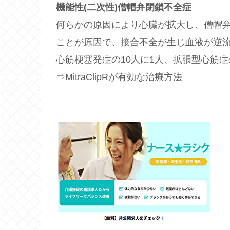
機能性(二次性)僧帽弁閉鎖不全症
何らかの原因により心臓が拡大し、僧帽
ことが原因で、接合不全が生じ血液が逆
心筋梗塞発症の10人に1人、拡張型心筋症
⇒MitraClipRが有効な治療方法