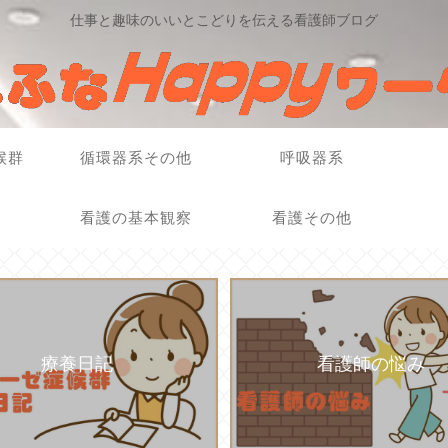
仕事と趣味のいいとこどりを伝える看護師ブログ
候群
循環器系その他
呼吸器系
看護の基本観察
看護その他
療養日記
看護師の悩み