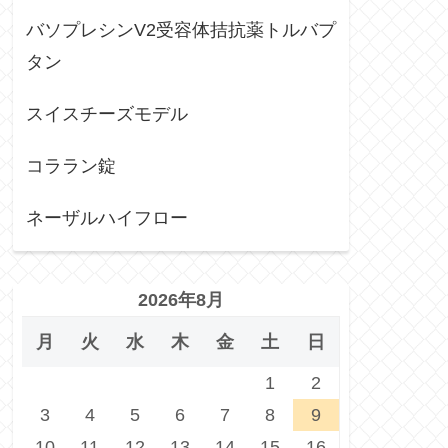
バソプレシンV2受容体拮抗薬トルバプ
タン
スイスチーズモデル
コララン錠
ネーザルハイフロー
2026年8月
月
火
水
木
金
土
日
1
2
3
4
5
6
7
8
9
10
11
12
13
14
15
16