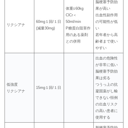
脳梗塞予防効
体重≦60kg
果が高い
ClCr＜
出血性副作用
60mg１回/１日
50ml/min
の可能性が低
リクシアナ
(減量30mg)
P糖蛋白阻害作
い
用のある薬剤
若年者から高
との併用
齢者まで使い
やすい
出血の危険性
が非常に低い
脳梗塞予防効
果は劣る
低強度
つうっ上の抗
15mg１回/１日
リクシアナ
凝固薬がし輸
できない恒例
の出血リスク
の高い患者に
使用する
脳梗塞予防効