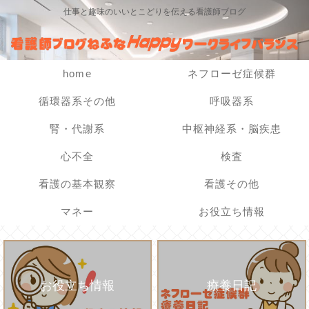
仕事と趣味のいいとこどりを伝える看護師ブログ
home
ネフローゼ症候群
循環器系その他
呼吸器系
腎・代謝系
中枢神経系・脳疾患
心不全
検査
看護の基本観察
看護その他
マネー
お役立ち情報
お役立ち情報
療養日記