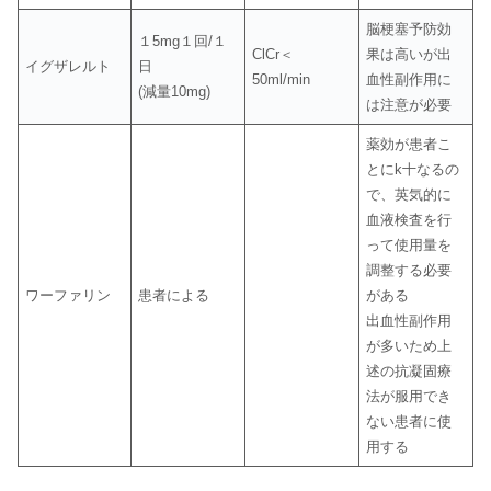
脳梗塞予防効
１5mg１回/１
ClCr＜
果は高いが出
イグザレルト
日
50ml/min
血性副作用に
(減量10mg)
は注意が必要
薬効が患者こ
とにk十なるの
で、英気的に
血液検査を行
って使用量を
調整する必要
ワーファリン
患者による
がある
出血性副作用
が多いため上
述の抗凝固療
法が服用でき
ない患者に使
用する