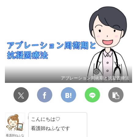
アブレーション周術期と抗凝固療法
こんにちは♡
看護師ねふなです
看護師ねふな