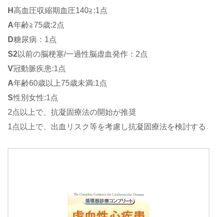
H
高血圧収縮期血圧140≧:1点
A
年齢≧75歳:2点
D
糖尿病：1点
S2
以前の脳梗塞/一過性脳虚血発作：2点
V
冠動脈疾患:1点
A
年齢60歳以上75歳未満:1点
S
性別女性:1点
2点以上で、抗凝固療法の開始が推奨
1点以上で、出血リスク等を考慮し抗凝固療法を検討する