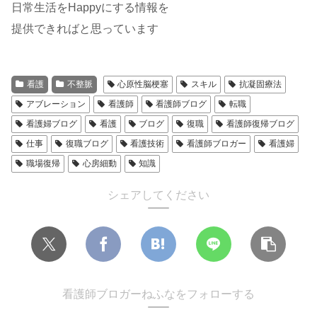
日常生活をHappyにする情報を
提供できればと思っています
看護
不整脈
心原性脳梗塞
スキル
抗凝固療法
アブレーション
看護師
看護師ブログ
転職
看護婦ブログ
看護
ブログ
復職
看護師復帰ブログ
仕事
復職ブログ
看護技術
看護師ブロガー
看護婦
職場復帰
心房細動
知識
シェアしてください
看護師ブロガーねふなをフォローする