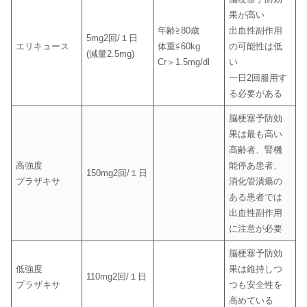
果が高い
年齢≧80歳
出血性副作用
5mg2回/１日
エリキュース
体重≦60kg
の可能性は低
(減量2.5mg)
Cr＞1.5mg/dl
い
一日2回服用す
る必要がある
脳梗塞予防効
果は最も高い
高齢者、腎機
高強度
能停あ患者、
150mg2回/１日
プラザキサ
消化管潰瘍の
ある患者では
出血性副作用
に注意が必要
脳梗塞予防効
低強度
果は維持しつ
110mg2回/１日
プラザキサ
つも安全性を
高めている