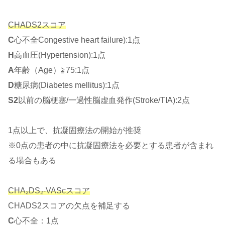
CHADS2スコア
C
心不全Congestive heart failure):1点
H
高血圧(Hypertension):1点
A
年齢（Age）≧75:1点
D
糖尿病(Diabetes mellitus):1点
S2
以前の脳梗塞/一過性脳虚血発作(Stroke/TIA):2点
1点以上で、抗凝固療法の開始が推奨
※0点の患者の中に抗凝固療法を必要とする患者が含まれ
る場合もある
CHA₂DS₂-VAScスコア
CHADS2スコアの欠点を補足する
C
心不全：1点