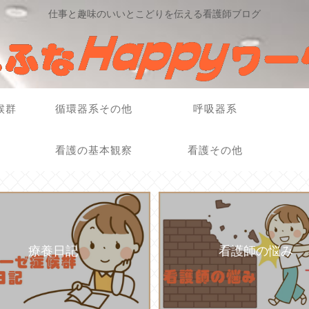
仕事と趣味のいいとこどりを伝える看護師ブログ
候群
循環器系その他
呼吸器系
看護の基本観察
看護その他
療養日記
看護師の悩み