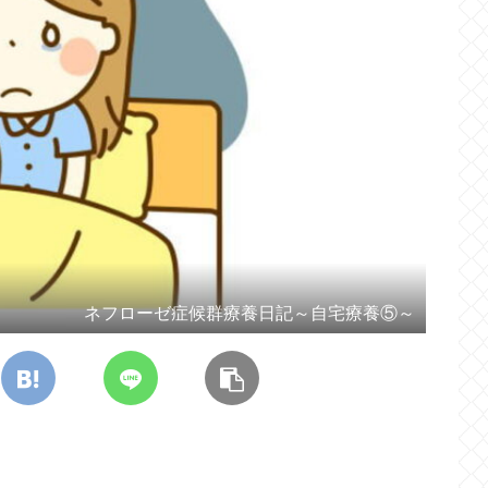
ネフローゼ症候群療養日記～自宅療養⑤～