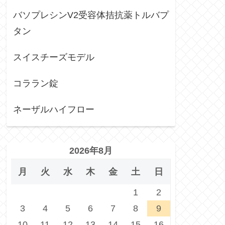
バソプレシンV2受容体拮抗薬トルバプ
タン
スイスチーズモデル
コララン錠
ネーザルハイフロー
2026年8月
月
火
水
木
金
土
日
1
2
3
4
5
6
7
8
9
10
11
12
13
14
15
16