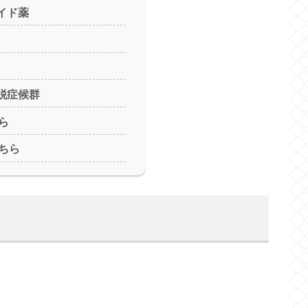
イド薬
離脱症候群
ら
ちら