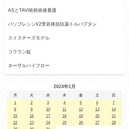
ASとTAVI術前術後看護
バソプレシンV2受容体拮抗薬トルバプタン
スイスチーズモデル
コララン錠
ネーザルハイフロー
2024年1月
月
火
水
木
金
土
日
1
2
3
4
5
6
7
8
9
10
11
12
13
14
15
16
17
18
19
20
21
22
23
24
25
26
27
28