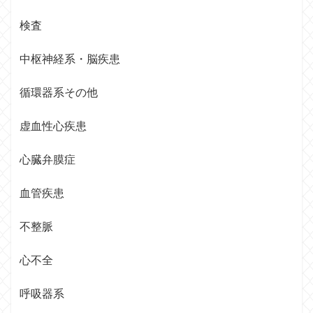
検査
中枢神経系・脳疾患
循環器系その他
虚血性心疾患
心臓弁膜症
血管疾患
不整脈
心不全
呼吸器系