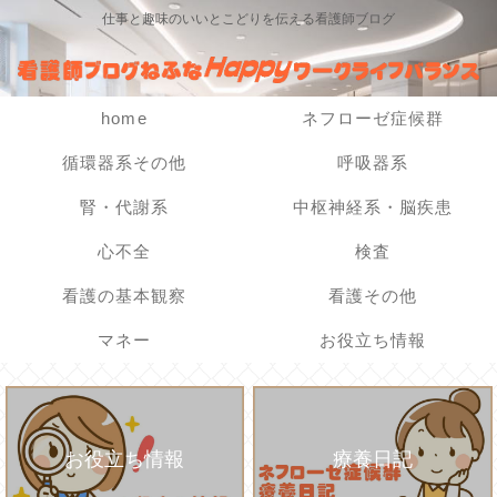
仕事と趣味のいいとこどりを伝える看護師ブログ
home
ネフローゼ症候群
循環器系その他
呼吸器系
腎・代謝系
中枢神経系・脳疾患
心不全
検査
看護の基本観察
看護その他
マネー
お役立ち情報
お役立ち情報
療養日記