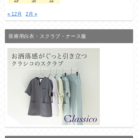
29
30
31
« 12月
2月 »
医療用白衣・スクラブ・ナース服