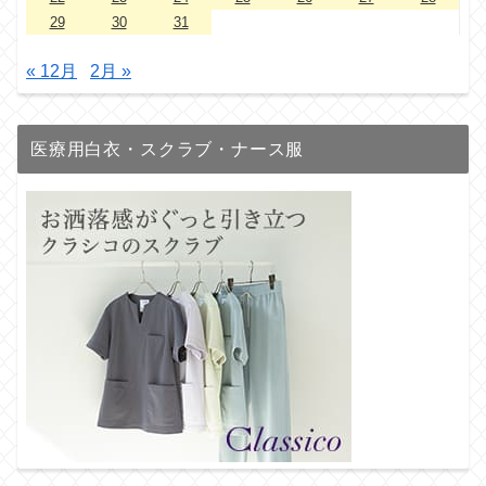
29
30
31
« 12月
2月 »
医療用白衣・スクラブ・ナース服