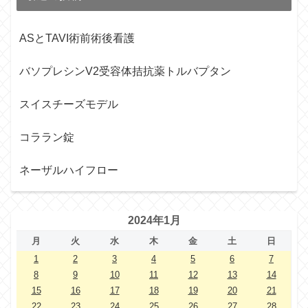
ASとTAVI術前術後看護
バソプレシンV2受容体拮抗薬トルバプタン
スイスチーズモデル
コララン錠
ネーザルハイフロー
2024年1月
月
火
水
木
金
土
日
1
2
3
4
5
6
7
8
9
10
11
12
13
14
15
16
17
18
19
20
21
22
23
24
25
26
27
28