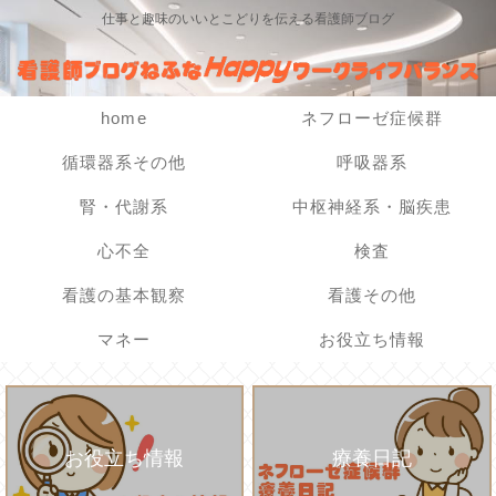
仕事と趣味のいいとこどりを伝える看護師ブログ
home
ネフローゼ症候群
循環器系その他
呼吸器系
腎・代謝系
中枢神経系・脳疾患
心不全
検査
看護の基本観察
看護その他
マネー
お役立ち情報
お役立ち情報
療養日記