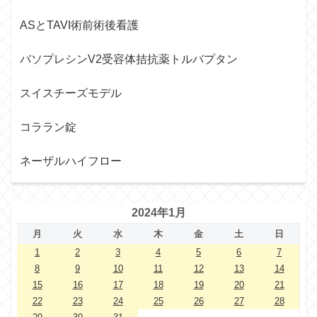
ASとTAVI術前術後看護
バソプレシンV2受容体拮抗薬トルバプタン
スイスチーズモデル
コララン錠
ネーザルハイフロー
2024年1月
月
火
水
木
金
土
日
1
2
3
4
5
6
7
8
9
10
11
12
13
14
15
16
17
18
19
20
21
22
23
24
25
26
27
28