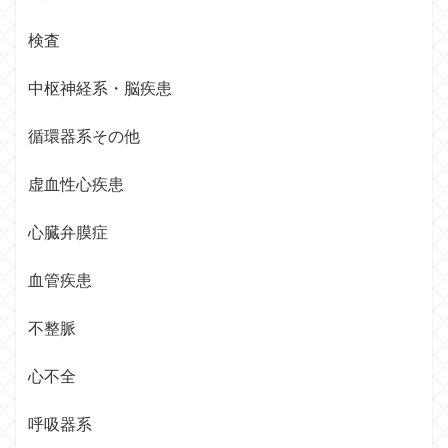
検査
中枢神経系・脳疾患
循環器系その他
虚血性心疾患
心臓弁膜症
血管疾患
不整脈
心不全
呼吸器系