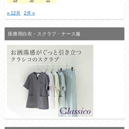
29
30
31
« 12月
2月 »
医療用白衣・スクラブ・ナース服