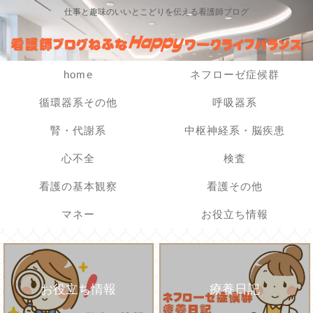
仕事と趣味のいいとこどりを伝える看護師ブログ
home
ネフローゼ症候群
循環器系その他
呼吸器系
腎・代謝系
中枢神経系・脳疾患
心不全
検査
看護の基本観察
看護その他
マネー
お役立ち情報
お役立ち情報
療養日記