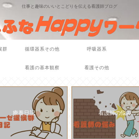
仕事と趣味のいいとこどりを伝える看護師ブログ
候群
循環器系その他
呼吸器系
看護の基本観察
看護その他
療養日記
看護師の悩み