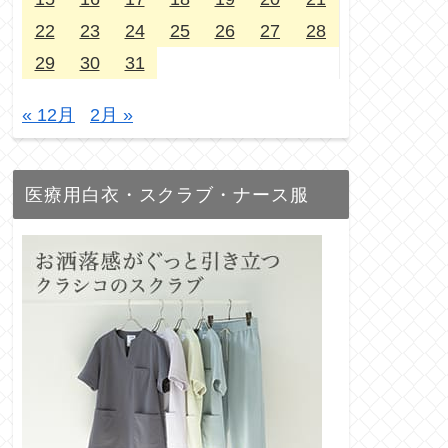
22
23
24
25
26
27
28
29
30
31
« 12月
2月 »
医療用白衣・スクラブ・ナース服