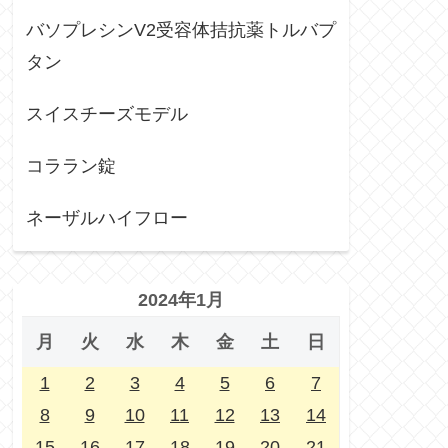
バソプレシンV2受容体拮抗薬トルバプ
タン
スイスチーズモデル
コララン錠
ネーザルハイフロー
2024年1月
月
火
水
木
金
土
日
1
2
3
4
5
6
7
8
9
10
11
12
13
14
15
16
17
18
19
20
21