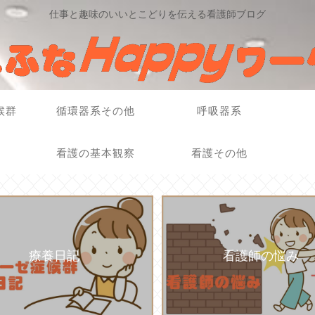
仕事と趣味のいいとこどりを伝える看護師ブログ
候群
循環器系その他
呼吸器系
看護の基本観察
看護その他
療養日記
看護師の悩み