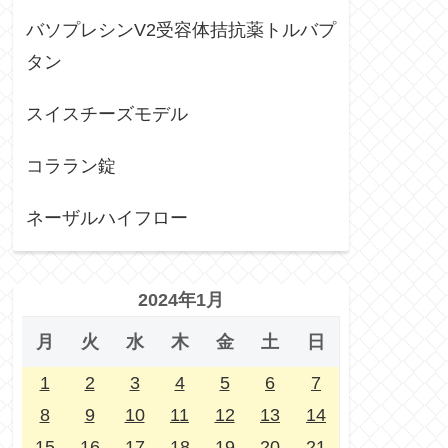
バソプレシンV2受容体拮抗薬トルバプ
タン
スイスチーズモデル
コララン錠
ネーザルハイフロー
2024年1月
月
火
水
木
金
土
日
1
2
3
4
5
6
7
8
9
10
11
12
13
14
15
16
17
18
19
20
21