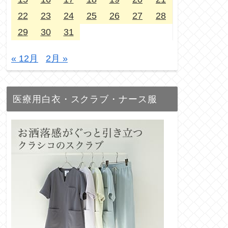
22
23
24
25
26
27
28
29
30
31
« 12月
2月 »
医療用白衣・スクラブ・ナース服