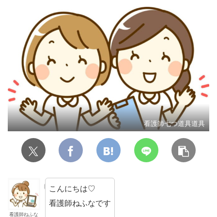
看護師七つ道具道具
こんにちは♡
看護師ねふなです
看護師ねふな