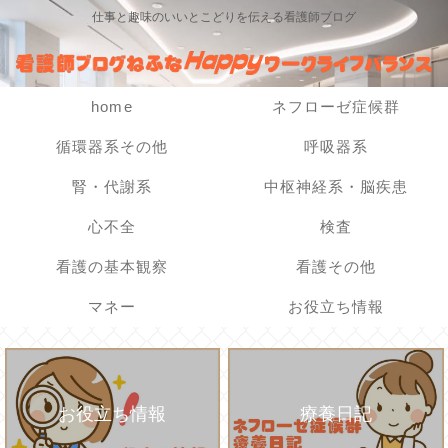
仕事と趣味のいいとこどりを伝える看護師ブログ
home
ネフローゼ症候群
循環器系その他
呼吸器系
腎・代謝系
中枢神経系・脳疾患
心不全
検査
看護の基本観察
看護その他
マネー
お役立ち情報
お役立ち情報
療養日記