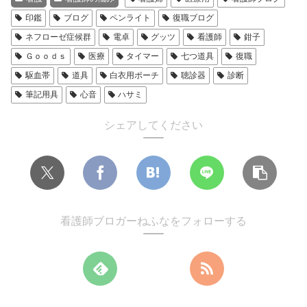
印鑑
ブログ
ペンライト
復職ブログ
ネフローゼ症候群
電卓
グッツ
看護師
鉗子
Ｇｏｏｄｓ
医療
タイマー
七つ道具
復職
駆血帯
道具
白衣用ポーチ
聴診器
診断
筆記用具
心音
ハサミ
シェアしてください
看護師ブロガーねふなをフォローする