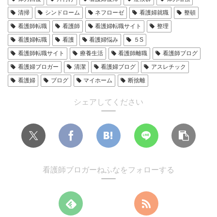
清掃
シンドローム
ネフローゼ
看護婦就職
整頓
看護師転職
看護師
看護婦転職サイト
整理
看護婦転職
看護
看護婦悩み
５S
看護師転職サイト
療養生活
看護師離職
看護師ブログ
看護婦ブロガー
清潔
看護婦ブログ
アスレチック
看護婦
ブログ
マイホーム
断捨離
シェアしてください
看護師ブロガーねふなをフォローする