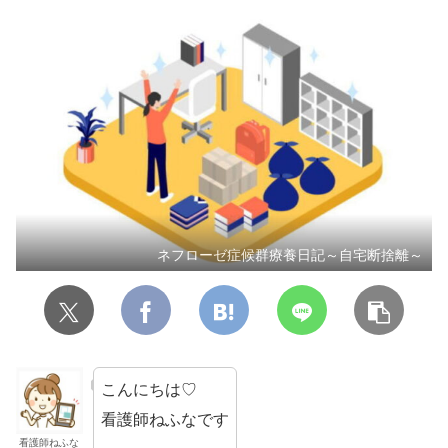
ネフローゼ症候群療養日記～自宅断捨離～
こんにちは♡
看護師ねふなです
看護師ねふな