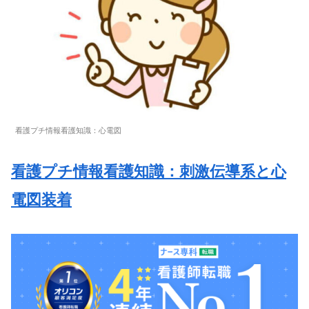
看護プチ情報看護知識：心電図
看護プチ情報看護知識：刺激伝導系と心
電図装着