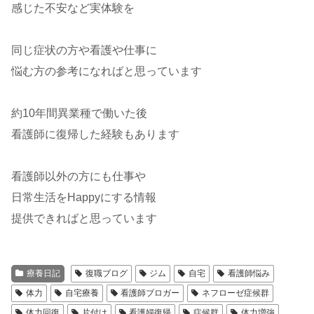
感じた不安など実体験を
同じ症状の方や看護や仕事に
悩む方の参考になればと思っています
約10年間異業種で働いた後
看護師に復帰した経験もあります
看護師以外の方にも仕事や
日常生活をHappyにする情報
提供できればと思っています
療養日記
復職ブログ
ジム
自宅
看護師悩み
体力
自宅療養
看護師ブロガー
ネフローゼ症候群
体力回復
片付け
看護婦復帰
症候群
体力増強