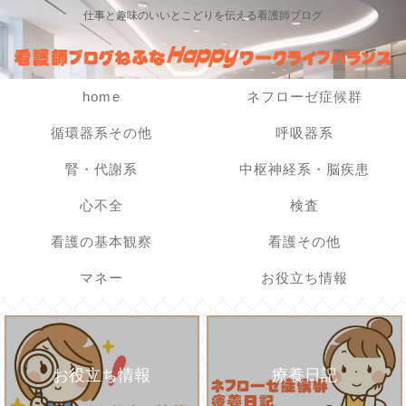
仕事と趣味のいいとこどりを伝える看護師ブログ
home
ネフローゼ症候群
循環器系その他
呼吸器系
腎・代謝系
中枢神経系・脳疾患
心不全
検査
看護の基本観察
看護その他
マネー
お役立ち情報
お役立ち情報
療養日記