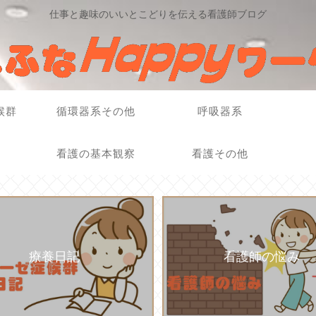
仕事と趣味のいいとこどりを伝える看護師ブログ
候群
循環器系その他
呼吸器系
看護の基本観察
看護その他
療養日記
看護師の悩み