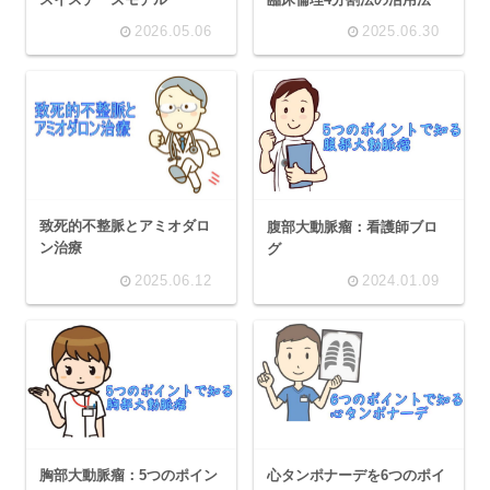
2026.05.06
2025.06.30
致死的不整脈とアミオダロ
腹部大動脈瘤：看護師ブロ
ン治療
グ
2025.06.12
2024.01.09
胸部大動脈瘤：5つのポイン
心タンポナーデを6つのポイ