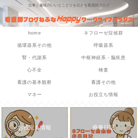
仕事と趣味のいいとこどりを伝える看護師ブログ
home
ネフローゼ症候群
循環器系その他
呼吸器系
腎・代謝系
中枢神経系・脳疾患
心不全
検査
看護の基本観察
看護その他
マネー
お役立ち情報
お役立ち情報
療養日記