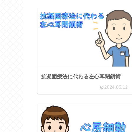
抗凝固療法に代わる左心耳閉鎖術
2024.05.12