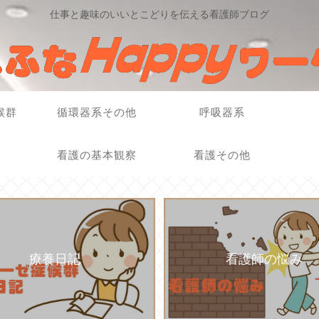
仕事と趣味のいいとこどりを伝える看護師ブログ
候群
循環器系その他
呼吸器系
看護の基本観察
看護その他
療養日記
看護師の悩み