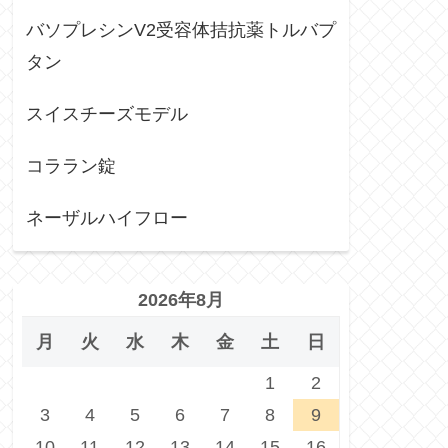
バソプレシンV2受容体拮抗薬トルバプ
タン
スイスチーズモデル
コララン錠
ネーザルハイフロー
2026年8月
月
火
水
木
金
土
日
1
2
3
4
5
6
7
8
9
10
11
12
13
14
15
16