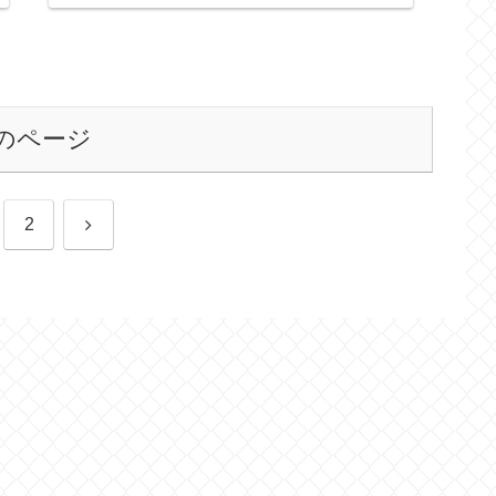
のページ
次
2
へ