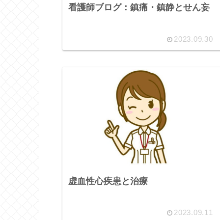
看護師ブログ：鎮痛・鎮静とせん妄
2023.09.30
虚血性心疾患と治療
2023.09.11