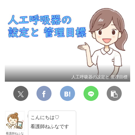
人工呼吸器の設定と 管理目標
こんにちは♡
看護師ねふなです
看護師ねふな