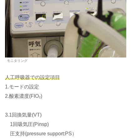
モニタリング
人工呼吸器での設定項目
1.モードの設定
2.酸素濃度(FIO₂)
3.1回換気量(VT)
1回吸気圧(Pinsp)
圧支持(pressure support:PS）