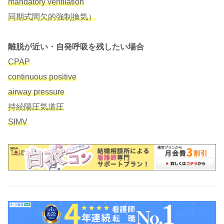
mandatory ventilation
同期式間欠的強制換気）
離脱が近い・自発呼吸を残したい場合
CPAP
continuous positive
airway pressure
持続陽圧気道圧
SIMV