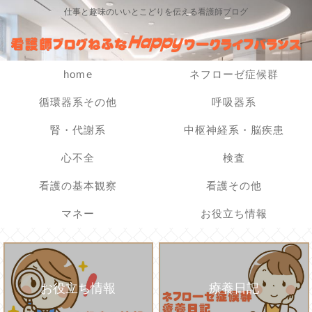
仕事と趣味のいいとこどりを伝える看護師ブログ
home
ネフローゼ症候群
循環器系その他
呼吸器系
腎・代謝系
中枢神経系・脳疾患
心不全
検査
看護の基本観察
看護その他
マネー
お役立ち情報
お役立ち情報
療養日記